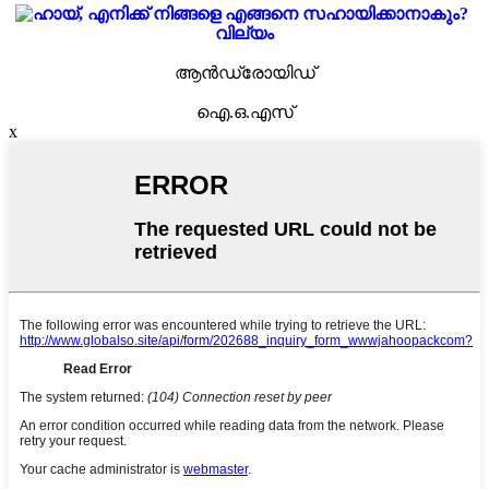
വില്യം
ആൻഡ്രോയിഡ്
ഐ.ഒ.എസ്
x