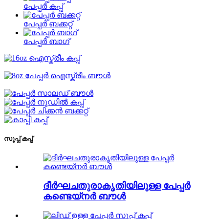
പേപ്പർ കപ്പ്
പേപ്പർ ബക്കറ്റ്
പേപ്പർ ബാഗ്
സൂപ്പ് കപ്പ്
ദീർഘചതുരാകൃതിയിലുള്ള പേപ്പർ
കണ്ടെയ്നർ ബൗൾ