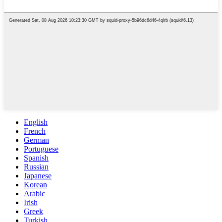
English
French
German
Portuguese
Spanish
Russian
Japanese
Korean
Arabic
Irish
Greek
Turkish