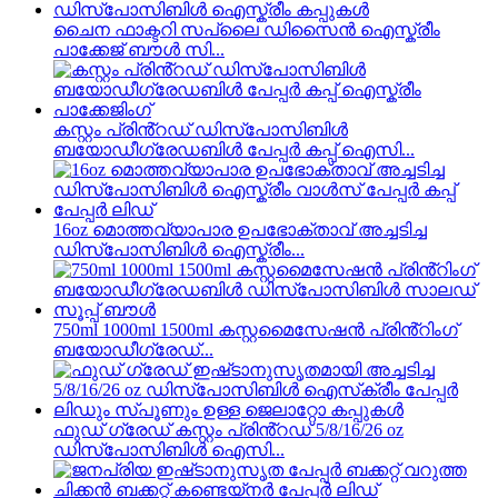
ചൈന ഫാക്ടറി സപ്ലൈ ഡിസൈൻ ഐസ്ക്രീം
പാക്കേജ് ബൗൾ സി...
കസ്റ്റം പ്രിൻ്റഡ് ഡിസ്പോസിബിൾ
ബയോഡീഗ്രേഡബിൾ പേപ്പർ കപ്പ് ഐസി...
16oz മൊത്തവ്യാപാര ഉപഭോക്താവ് അച്ചടിച്ച
ഡിസ്പോസിബിൾ ഐസ്ക്രീം...
750ml 1000ml 1500ml കസ്റ്റമൈസേഷൻ പ്രിൻ്റിംഗ്
ബയോഡീഗ്രേഡ്...
ഫുഡ് ഗ്രേഡ് കസ്റ്റം പ്രിൻ്റഡ് 5/8/16/26 oz
ഡിസ്പോസിബിൾ ഐസി...