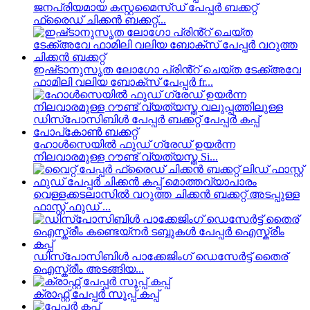
ജനപ്രിയമായ കസ്റ്റമൈസ്ഡ് പേപ്പർ ബക്കറ്റ്
ഫ്രൈഡ് ചിക്കൻ ബക്കറ്റ്...
ഇഷ്‌ടാനുസൃത ലോഗോ പ്രിൻ്റ് ചെയ്‌ത ടേക്ക്അവേ
ഫാമിലി വലിയ ബോക്‌സ് പേപ്പർ fr...
ഹോൾസെയിൽ ഫുഡ് ഗ്രേഡ് ഉയർന്ന
നിലവാരമുള്ള റൗണ്ട് വ്യത്യസ്ത Si...
വെള്ളക്കടലാസിൽ വറുത്ത ചിക്കൻ ബക്കറ്റ് അടപ്പുള്ള
ഫാസ്റ്റ് ഫുഡ് ...
ഡിസ്പോസിബിൾ പാക്കേജിംഗ് ഡെസേർട്ട് തൈര്
ഐസ്ക്രീം അടങ്ങിയ...
ക്രാഫ്റ്റ് പേപ്പർ സൂപ്പ് കപ്പ്