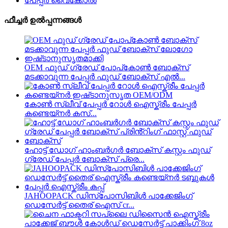
പേപ്പർ വൈക്കോൽ
ഫീച്ചർ ഉൽപ്പന്നങ്ങൾ
OEM ഫുഡ് ഗ്രേഡ് പോപ്‌കോൺ ബോക്സ്
മടക്കാവുന്ന പേപ്പർ ഫുഡ് ബോക്സ് എൽ...
കോൺ സ്ലീവ് പേപ്പർ റോൾ ഐസ്ക്രീം പേപ്പർ
കണ്ടെയ്നർ കസ്...
ഹോട്ട് ഡോഗ് ഹാംബർഗർ ബോക്‌സ് കസ്റ്റം ഫുഡ്
ഗ്രേഡ് പേപ്പർ ബോക്‌സ് പ്രെ...
JAHOOPACK ഡിസ്പോസിബിൾ പാക്കേജിംഗ്
ഡെസേർട്ട് തൈര് ഐസ് cr...