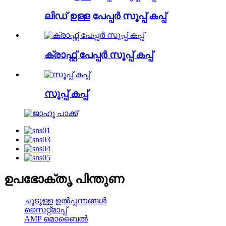
ലിഡ് ഉള്ള പേപ്പർ സൂപ്പ് കപ്പ്
ക്രാഫ്റ്റ് പേപ്പർ സൂപ്പ് കപ്പ്
സൂപ്പ് കപ്പ്
ഉപഭോക്തൃ പിന്തുണ
ചൂടുള്ള ഉൽപ്പന്നങ്ങൾ
സൈറ്റ്മാപ്പ്
AMP മൊബൈൽ