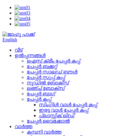
English
വീട്
ഉൽപ്പന്നങ്ങൾ
ഐസ് ക്രീം പേപ്പർ കപ്പ്
പേപ്പർ ബക്കറ്റ്
പേപ്പർ സാലഡ് ബൗൾ
പേപ്പർ സൂപ്പ് കപ്പ്
നൂഡിൽ ബോക്സ്
ലഞ്ച് ബോക്സ്
പേപ്പർ ബാഗ്
പേപ്പർ കപ്പ്
സിംഗിൾ വാൾ പേപ്പർ കപ്പ്
ഇരട്ട വാൾ പേപ്പർ കപ്പ്
പ്ലാസ്റ്റിക് ലിഡ്
പേപ്പർ വൈക്കോൽ
വാർത്ത
കമ്പനി വാർത്ത