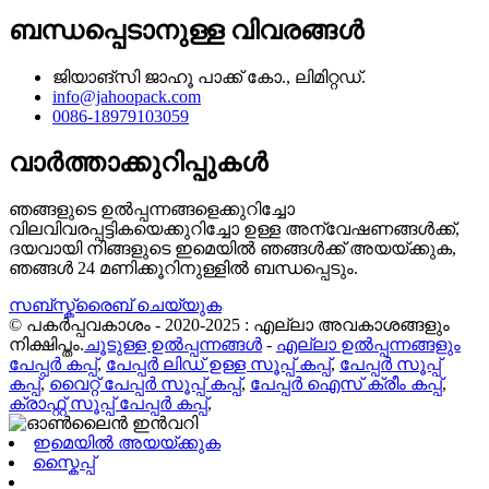
ബന്ധപ്പെടാനുള്ള വിവരങ്ങൾ
ജിയാങ്‌സി ജാഹൂ പാക്ക് കോ., ലിമിറ്റഡ്.
info@jahoopack.com
0086-18979103059
വാർത്താക്കുറിപ്പുകൾ
ഞങ്ങളുടെ ഉൽപ്പന്നങ്ങളെക്കുറിച്ചോ
വിലവിവരപ്പട്ടികയെക്കുറിച്ചോ ഉള്ള അന്വേഷണങ്ങൾക്ക്,
ദയവായി നിങ്ങളുടെ ഇമെയിൽ ഞങ്ങൾക്ക് അയയ്ക്കുക,
ഞങ്ങൾ 24 മണിക്കൂറിനുള്ളിൽ ബന്ധപ്പെടും.
സബ്സ്ക്രൈബ് ചെയ്യുക
© പകർപ്പവകാശം - 2020-2025 : എല്ലാ അവകാശങ്ങളും
നിക്ഷിപ്തം.
ചൂടുള്ള ഉൽപ്പന്നങ്ങൾ
-
എല്ലാ ഉൽപ്പന്നങ്ങളും
പേപ്പർ കപ്പ്
,
പേപ്പർ ലിഡ് ഉള്ള സൂപ്പ് കപ്പ്
,
പേപ്പർ സൂപ്പ്
കപ്പ്
,
വൈറ്റ് പേപ്പർ സൂപ്പ് കപ്പ്
,
പേപ്പർ ഐസ് ക്രീം കപ്പ്
,
ക്രാഫ്റ്റ് സൂപ്പ് പേപ്പർ കപ്പ്
,
ഇമെയിൽ അയയ്ക്കുക
സ്കൈപ്പ്