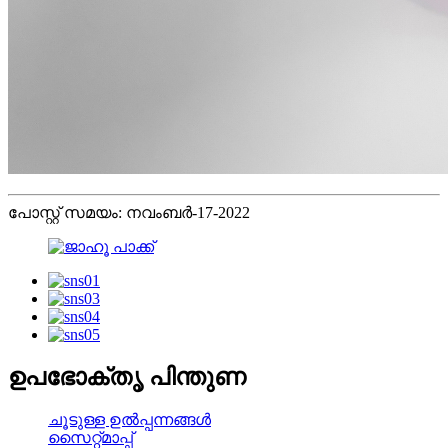
പോസ്റ്റ് സമയം: നവംബർ-17-2022
ഉപഭോക്തൃ പിന്തുണ
ചൂടുള്ള ഉൽപ്പന്നങ്ങൾ
സൈറ്റ്മാപ്പ്