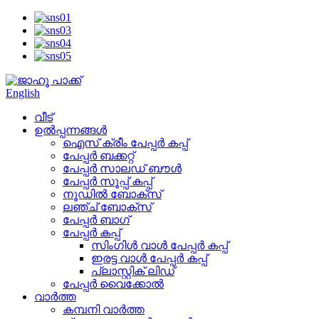
English
വീട്
ഉൽപ്പന്നങ്ങൾ
ഐസ് ക്രീം പേപ്പർ കപ്പ്
പേപ്പർ ബക്കറ്റ്
പേപ്പർ സാലഡ് ബൗൾ
പേപ്പർ സൂപ്പ് കപ്പ്
നൂഡിൽ ബോക്സ്
ലഞ്ച് ബോക്സ്
പേപ്പർ ബാഗ്
പേപ്പർ കപ്പ്
സിംഗിൾ വാൾ പേപ്പർ കപ്പ്
ഇരട്ട വാൾ പേപ്പർ കപ്പ്
പ്ലാസ്റ്റിക് ലിഡ്
പേപ്പർ വൈക്കോൽ
വാർത്ത
കമ്പനി വാർത്ത