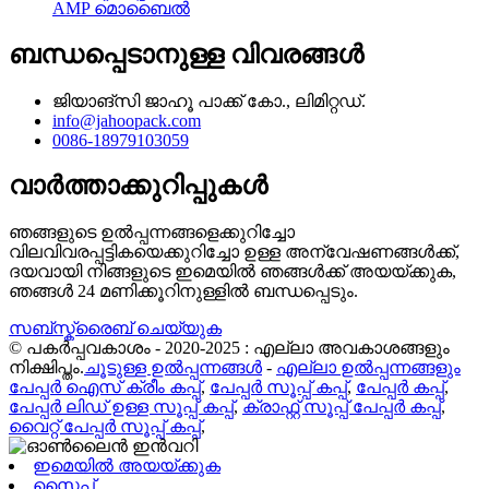
AMP മൊബൈൽ
ബന്ധപ്പെടാനുള്ള വിവരങ്ങൾ
ജിയാങ്‌സി ജാഹൂ പാക്ക് കോ., ലിമിറ്റഡ്.
info@jahoopack.com
0086-18979103059
വാർത്താക്കുറിപ്പുകൾ
ഞങ്ങളുടെ ഉൽപ്പന്നങ്ങളെക്കുറിച്ചോ
വിലവിവരപ്പട്ടികയെക്കുറിച്ചോ ഉള്ള അന്വേഷണങ്ങൾക്ക്,
ദയവായി നിങ്ങളുടെ ഇമെയിൽ ഞങ്ങൾക്ക് അയയ്ക്കുക,
ഞങ്ങൾ 24 മണിക്കൂറിനുള്ളിൽ ബന്ധപ്പെടും.
സബ്സ്ക്രൈബ് ചെയ്യുക
© പകർപ്പവകാശം - 2020-2025 : എല്ലാ അവകാശങ്ങളും
നിക്ഷിപ്തം.
ചൂടുള്ള ഉൽപ്പന്നങ്ങൾ
-
എല്ലാ ഉൽപ്പന്നങ്ങളും
പേപ്പർ ഐസ് ക്രീം കപ്പ്
,
പേപ്പർ സൂപ്പ് കപ്പ്
,
പേപ്പർ കപ്പ്
,
പേപ്പർ ലിഡ് ഉള്ള സൂപ്പ് കപ്പ്
,
ക്രാഫ്റ്റ് സൂപ്പ് പേപ്പർ കപ്പ്
,
വൈറ്റ് പേപ്പർ സൂപ്പ് കപ്പ്
,
ഇമെയിൽ അയയ്ക്കുക
സ്കൈപ്പ്