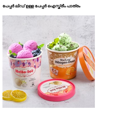
പേപ്പർ ലിഡ് ഉള്ള പേപ്പർ ഐസ്ക്രീം പാത്രം