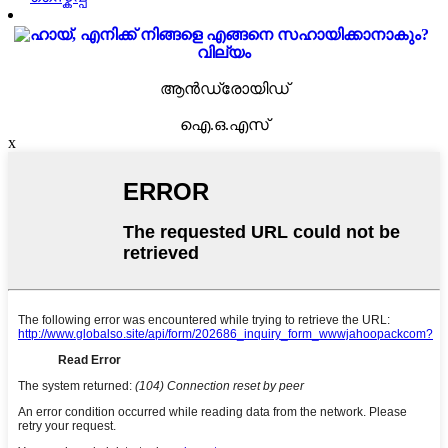
വില്യം
ആൻഡ്രോയിഡ്
ഐ.ഒ.എസ്
x